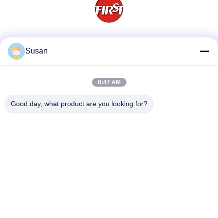
सोशल मीडिया
Susan
8:47 AM
त्वरित संपर्क
Good day, what product are you looking for?
टेलीफोन
86-0512-62923371
ई-मेल
susan@first-plastic.com
पता
तीसरी मंजिल, ब्लॉक सी, NO.80 टोंगयुआन रोड सुज़ौ इंडस्ट्रियल पार्क
Jiangsu चीन