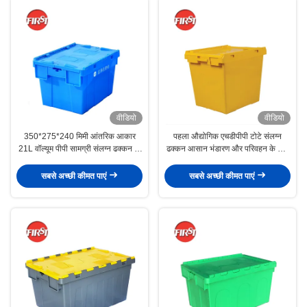
वीडियो
वीडियो
350*275*240 मिमी आंतरिक आकार
पहला औद्योगिक एचडीपीपी टोटे संलग्न
21L वॉल्यूम पीपी सामग्री संलग्न ढक्कन के
ढक्कन आसान भंडारण और परिवहन के लिए
साथ स्टैकेबल चलती बॉक्स
नेस्ट प्लास्टिक
सबसे अच्छी कीमत पाएं
सबसे अच्छी कीमत पाएं