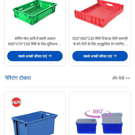
शॉपिंग मॉल आदि में बाहरी आकार
550*480*130 मिमी टिकाऊ पीपी सामग्री
690*470*150 मिमी के लिए सुविधाजनक
से बने रोटी के लिए अनुकूलित रंग प्लास्टिक
पीपी प्लास्टिक बास्केट
के डिब्बे
सबसे अच्छी कीमत पाएं
सबसे अच्छी कीमत पाएं
नेस्टिंग टोकरा
और देखें >>