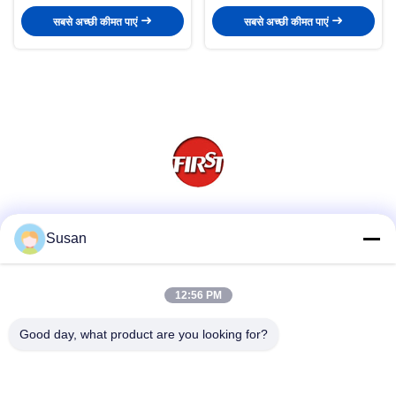
508×338×100mm
मोल्ड
सबसे अच्छी कीमत पाएं
सबसे अच्छी कीमत पाएं
सोशल मीडिया
Susan
12:56 PM
त्वरित संपर्क
Good day, what product are you looking for?
टेलीफोन
86-0512-62923371