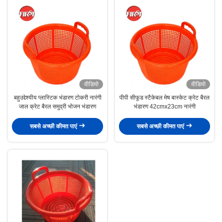
वीडियो
वीडियो
बहुउद्देश्यीय प्लास्टिक भंडारण टोकरी नारंगी
पीपी सीफूड स्टैकेबल मेष बास्केट क्रेट बैरल
जाल क्रेट बैरल समुद्री भोजन भंडारण
भंडारण 42cmx23cm नारंगी
सबसे अच्छी कीमत पाएं
सबसे अच्छी कीमत पाएं