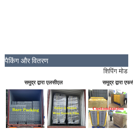
पैकिंग और वितरण
शिपिंग मोड
समुद्र द्वारा एलसीएल
समुद्र द्वारा ए