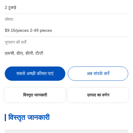
2 टुकड़े
कीमत:
$9.16/pieces 2-49 pieces
भुगतान की शर्तें:
एल/सी, डी/ए, डी/पी, टी/टी
सबसे अच्छी कीमत पाएं
अब संपर्क करें
विस्तृत जानकारी
उत्पाद का वर्णन
विस्तृत जानकारी