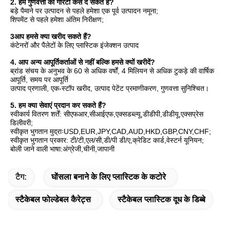
2. हम गुणवत्ता की गारंटी कैसे दे सकते हैं?
बड़े पैमाने पर उत्पादन से पहले हमेशा एक पूर्व उत्पादन नमूना;
शिपमेंट से पहले हमेशा अंतिम निरीक्षण;
3आप हमसे क्या खरीद सकते हैं?
कंटेनरों और पैलेटों के लिए प्लास्टिक इंजेक्शन उत्पाद
4. आप अन्य आपूर्तिकर्ताओं से नहीं बल्कि हमसे क्यों खरीदें?
ब्रांड संचय के अनुभव के 60 से अधिक वर्षों, 4 मिलियन से अधिक टुकड़े की वार्षिक 
आपूर्ति, समय पर आपूर्ति
उत्पाद प्रणाली, एक-स्टॉप खरीद, उत्पाद पेटेंट प्रमाणीकरण, गुणवत्ता सुनिश्चित।
5. हम क्या सेवाएं प्रदान कर सकते हैं?
स्वीकार्य वितरण शर्तें: सीएफआर,सीआईएफ,एक्सडब्ल्यू,डीडीपी,डीडीयू,एक्सप्रेस 
डिलीवरी;
स्वीकृत भुगतान मुद्राःUSD,EUR,JPY,CAD,AUD,HKD,GBP,CNY,CHF;
स्वीकृत भुगतान प्रकार: टी/टी,एल/सी,डी/पी डी/ए,क्रेडिट कार्ड,वेस्टर्न यूनियन;
बोली जाने वाली भाषा:अंग्रेजी,चीनी,जापानी
टैग:
घोंसला बनाने के लिए प्लास्टिक के कटोरे
स्टैकेबल फोल्डेबल कैरेट्स
स्टैकेबल प्लास्टिक दूध के डिब्बे