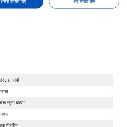
अच्छी कीमत पाएं
अब संपर्क करें
लास्टिक, पीपी
तरफा
चक खुला बक्सा
जेक्शन
्क प्रिंटिंग