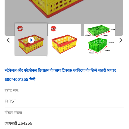
स्टैकेबल और फोल्डेबल डिजाइन के साथ टिकाऊ प्लास्टिक के डिब्बे बाहरी आकार
600*400*255 मिमी
ब्रांड नाम:
FIRST
मॉडल संख्या:
एफएसडी Z64255