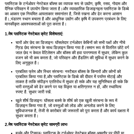
प्लास्टिक के टर्नओवर नेस्टेबल बॉक्स का व्यापक रूप से उद्योग, कृषि, रसद, गोदाम और
दैनिक परिवहन में उपयोग किया जाता है।और व्यावहारिक डिजाइनइस प्लास्टिक के डिब्बे
का आकार एक नियमित आयताकार समानांतर है, जिसे रखना और ढेर करना आसान
है।,भंडारण स्थान बचाता है और आधुनिक उद्योग और कृषि में उपकरण प्रबंधन के लिए
मानकीकृत आवश्यकताओं को पूरा करता है।
1.मेष प्लास्टिक नेस्टेबल क्रेट विशेषताएं:
चारों ओर छेद का डिजाइनः घोंसलेदार टर्नओवर केबिनों को सभी पक्षों और नीचे
ग्रिड छेद संरचना के साथ डिज़ाइन किया गया है।समान रूप से वितरित छोटे वर्ग
जाल छेद न केवल वेंटिलेशन और बॉक्स की हवा पारगम्यता में सुधार, लेकिन कुल
वजन को भी कम करता है, जो परिवहन और हैंडलिंग की सुविधा में सुधार करने के
लिए अनुकूल है।
प्रबलित फ्रेम और स्थिर संरचनाः नस्टैबल बॉक्स के किनारों और कोनों को
प्रबलित किया गया है,और प्लास्टिक के डिब्बे की दीवार में पर्याप्त मोटाई और
ताकत है ताकि संपीड़न प्रतिरोध में सुधार हो सके और यह सुनिश्चित हो सके कि
भारी वस्तुओं को ढेर करने पर यह विकृत या क्षतिग्रस्त न हो, और स्थायित्व
स्पष्ट है. सुधार जारी रखें.
खुले शीर्ष डिजाइनः घोंसला बक्से के शीर्ष को एक खुली संरचना के रूप में
डिज़ाइन किया गया है, जो वस्तुओं को लोड और अनलोड करने के लिए
सुविधाजनक है, तेजी से कारोबार की जरूरतों को पूरा करता है और कार्य दक्षता में
सुधार करता है।
2.मेष प्लास्टिक नेस्टेबल क्रेट सामग्री लाभः
हल्के और टिकाऊः प्लास्टिक के टर्नओवर नेस्टेबल बॉक्स आमतौर पर पीपी या