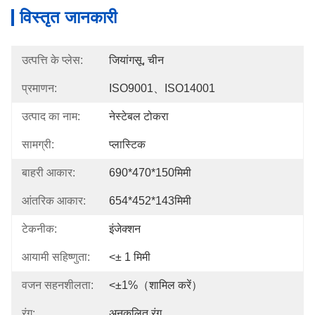
विस्तृत जानकारी
उत्पत्ति के प्लेस:
जियांगसू, चीन
प्रमाणन:
ISO9001、ISO14001
उत्पाद का नाम:
नेस्टेबल टोकरा
सामग्री:
प्लास्टिक
बाहरी आकार:
690*470*150मिमी
आंतरिक आकार:
654*452*143मिमी
टेकनीक:
इंजेक्शन
आयामी सहिष्णुता:
<± 1 मिमी
वजन सहनशीलता:
<±1%（शामिल करें）
रंग:
अनुकूलित रंग