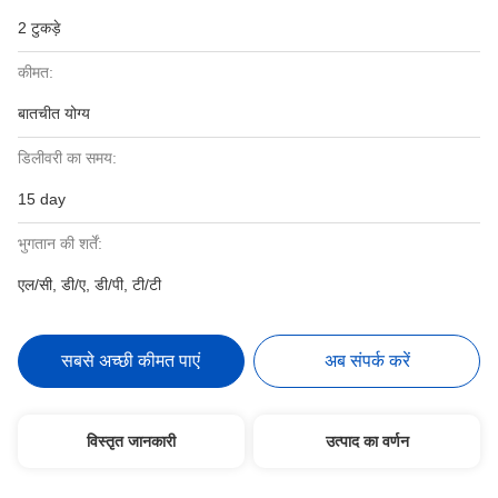
2 टुकड़े
कीमत:
बातचीत योग्य
डिलीवरी का समय:
15 day
भुगतान की शर्तें:
एल/सी, डी/ए, डी/पी, टी/टी
सबसे अच्छी कीमत पाएं
अब संपर्क करें
विस्तृत जानकारी
उत्पाद का वर्णन