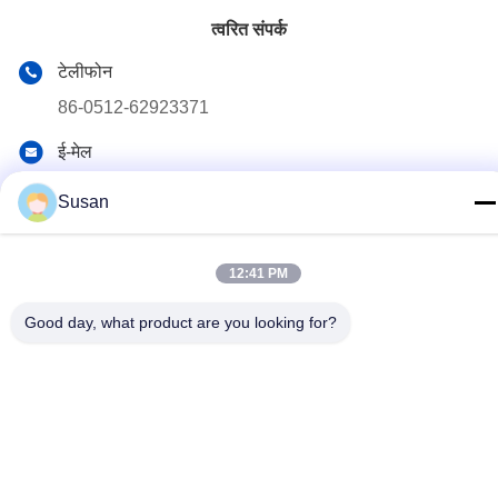
त्वरित संपर्क
टेलीफोन
86-0512-62923371
ई-मेल
susan@first-plastic.com
Susan
पता
तीसरी मंजिल, ब्लॉक सी, NO.80 टोंगयुआन रोड सुज़ौ इंडस्ट्रियल पार्क
Jiangsu चीन
12:41 PM
Good day, what product are you looking for?
गोपनीयता नीति
|
साइटमैप
चीन अच्छी गुणवत्ता बंधनेवाला प्लास्टिक टोकरा आपूर्तिकर्ता. कॉपीराइट © 2024-
2026 Suzhou Industrial PARK FIRST Plastics Co., Ltd. सभी अधिकार
सुरक्षित हैं।