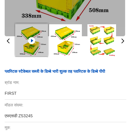
प्लास्टिक स्टैकेबल सब्जी के डिब्बे भारी शुल्क तह प्लास्टिक के डिब्बे पीपी
ब्रांड नाम:
FIRST
मॉडल संख्या:
एफएसडी Z53245
मूक: