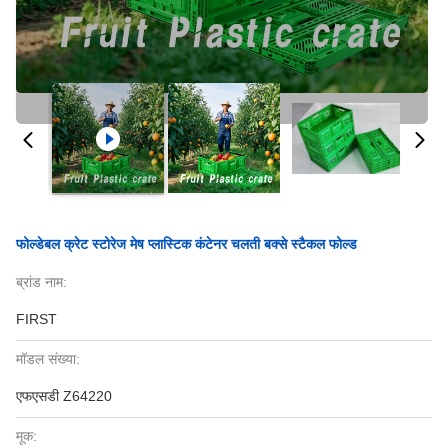
फोल्डेबल क्रेट स्टोरेज मेष प्लास्टिक कंटेनर चलती बक्से स्टैकल फोल्ड
ब्रांड नाम:
FIRST
मॉडल संख्या:
एफएसडी Z64220
मूक: