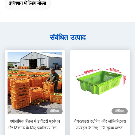
इंजेक्शन मोल्डिंग मोल्ड
संबंधित उत्पाद
वीडियो
वीडियो
एर्गोनोमिक हैंडल में इन्वेंट्री प्रबंधन
वेयरहाउस स्टोरेज और लॉजिस्टिक्स
और टिकाऊ के लिए इंजीनियर किए गए
परिवहन के लिए भारी शुल्क कस्टम
हवादार या ठोस पक्षों वाले स्टैकेबल
प्लास्टिक के डिब्बे