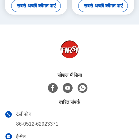
सबसे अच्छी कीमत पाएं
सबसे अच्छी कीमत पाएं
प्लास्टिक क्रेट्स शामिल हैं
सोशल मीडिया
त्वरित संपर्क
टेलीफोन
86-0512-62923371
ई-मेल