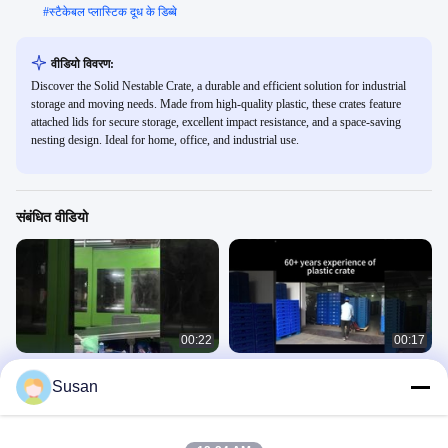
#
स्टैकेबल प्लास्टिक दूध के डिब्बे
वीडियो विवरण:
Discover the Solid Nestable Crate, a durable and efficient solution for industrial
storage and moving needs. Made from high-quality plastic, these crates feature
attached lids for secure storage, excellent impact resistance, and a space-saving
nesting design. Ideal for home, office, and industrial use.
संबंधित वीडियो
00:22
00:17
प्लास्टिक के डिब्बे स्टैकेबल प्लास्टिक टर्नओवर
नेस्टेबल प्लास्टिक केट संलग्न ढक्कन कंटेनर
Susan
डिब्बे अंतरिक्ष बचत के लिए फोल्डेबल डिब्बे
प्लास्टिक चलती बॉक्स
उत्पाद
उत्पाद
October 14, 2025
July 02, 2025