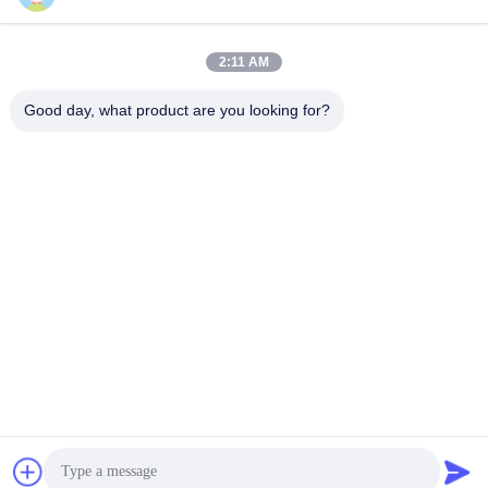
उत्पाद
उत्पाद
October 14, 2025
July 02, 2025
2:11 AM
Good day, what product are you looking for?
00:23
00:16
नेस्टेबल क्रेट मेश स्टैकेबल प्लास्टिक क्रेट
लॉजिस्टिक्स दक्षता के लिए आरएफआईडी और
टर्नओवर मूविंग क्रेट
प्रबलित डिजाइन के साथ स्मार्ट प्लास्टिक मूविंग
क्रेट
उत्पाद
अन्य वीडियो
June 24, 2025
May 06, 2026
00:17
00:15
सब्जी प्रदर्शन के लिए स्टैक और नेस्ट प्लास्टिक
हेवी-ड्यूटी फोल्डेबल प्लास्टिक क्रेट असेंबली |
टोकरा | हवादार सुपरमार्केट भंडारण समाधान
OEM फ़ैक्टरी विनिर्माण समाधान
अन्य वीडियो
अन्य वीडियो
March 24, 2026
May 22, 2026