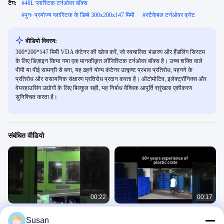
टैग:
#
48L प्लास्टिक टर्नओवर बॉक्स
#
पुनः प्रयोज्य प्लास्टिक के डिब्बे 300x200x147 मिमी
#
स्टैकेबल टर्नओवर क्रेट
वीडियो विवरण:
300*200*147 मिमी VDA कंटेनर की खोज करें, जो स्वचालित भंडारण और हैंडलिंग सिस्टम
के लिए डिज़ाइन किया गया एक मानकीकृत लॉजिस्टिक टर्नओवर बॉक्स है। उच्च शक्ति वाले
पीपी या पीई सामग्री से बना, यह ढहने योग्य कंटेनर उत्कृष्ट प्रभाव प्रतिरोध, पहनने के
प्रतिरोध और रासायनिक संक्षारण प्रतिरोध प्रदान करता है। ऑटोमोटिव, इलेक्ट्रॉनिक्स और
वेयरहाउसिंग उद्योगों के लिए बिल्कुल सही, यह निर्बाध वैश्विक आपूर्ति श्रृंखला एकीकरण
सुनिश्चित करता है।
संबंधित वीडियो
00:22
00:17
प्लास्टिक के डिब्बे स्टैकेबल प्लास्टिक टर्नओवर
नेस्टेबल प्लास्टिक केट संलग्न ढक्कन कंटेनर
Susan
डिब्बे अंतरिक्ष बचत के लिए फोल्डेबल डिब्बे
प्लास्टिक चलती बॉक्स