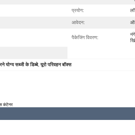
प्रयोग:
लॉ
आवेदन:
ऑट
नं
पैकेजिंग विवरण:
खि
े योग्य सब्जी के डिब्बे
, 
यूरो परिवहन बॉक्स
स कंटेनर