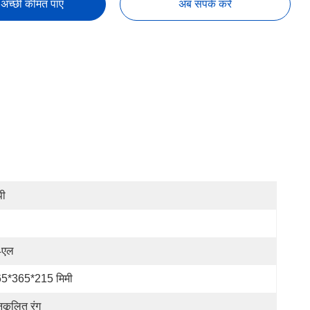
अच्छी कीमत पाएं
अब संपर्क करें
पी
4एल
5*365*215 मिमी
ुकूलित रंग