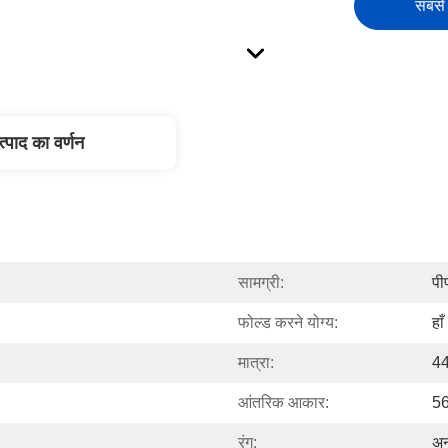
सबसे 
त्पाद का वर्णन
सामग्री:
पी
फोल्ड करने योग्य:
हाँ
मात्रा:
4
आंतरिक आकार:
56
रंग:
अन